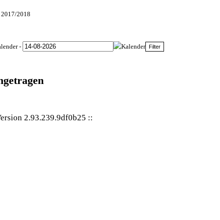
n 2017/2018
-
ingetragen
ersion 2.93.239.9df0b25
::