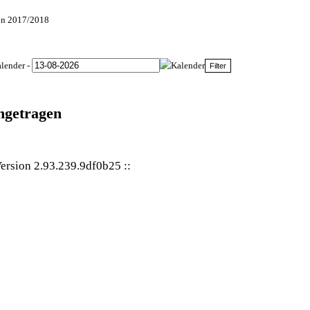
son 2017/2018
-
ingetragen
ersion 2.93.239.9df0b25
::