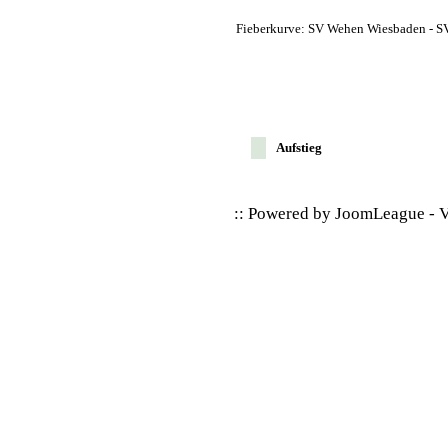
Fieberkurve: SV Wehen Wiesbaden - SV
Aufstieg
:: Powered by
JoomLeague
-
V