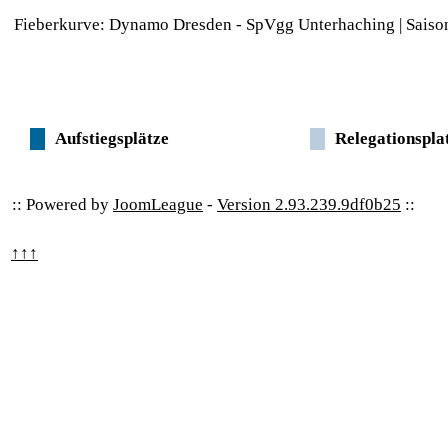
Fieberkurve: Dynamo Dresden - SpVgg Unterhaching | Sais
Aufstiegsplätze
Relegationspla
:: Powered by
JoomLeague
-
Version 2.93.239.9df0b25
::
↑↑↑