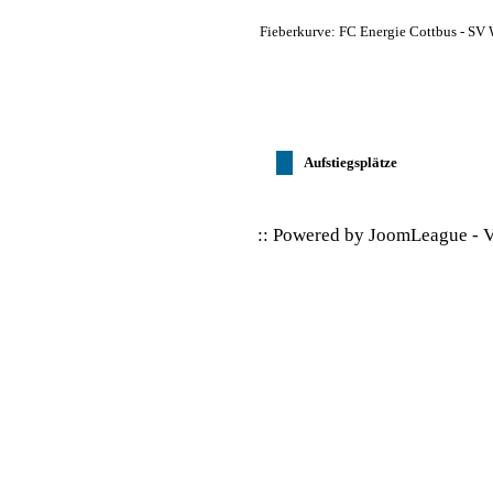
Fieberkurve: FC Energie Cottbus - SV
Aufstiegsplätze
:: Powered by
JoomLeague
-
V