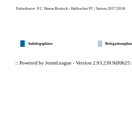
Fieberkurve: F.C. Hansa Rostock - Hallescher FC | Saison 2017/2018
Aufstiegsplätze
Relegationsplat
:: Powered by
JoomLeague
-
Version 2.93.239.9df0b25
: