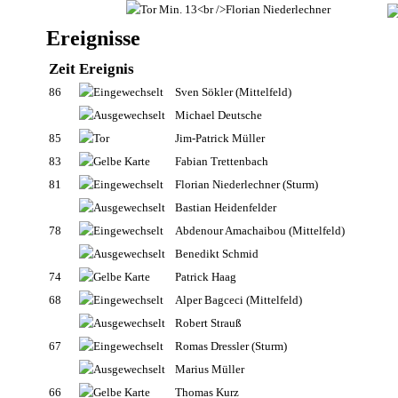
Ereignisse
Zeit
Ereignis
86
Sven Sökler
(Mittelfeld)
Michael Deutsche
85
Jim-Patrick Müller
83
Fabian Trettenbach
81
Florian Niederlechner
(Sturm)
Bastian Heidenfelder
78
Abdenour Amachaibou
(Mittelfeld)
Benedikt Schmid
74
Patrick Haag
68
Alper Bagceci
(Mittelfeld)
Robert Strauß
67
Romas Dressler
(Sturm)
Marius Müller
66
Thomas Kurz