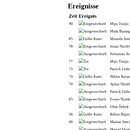
Ereignisse
Zeit
Ereignis
90
Mijo Tunjic
Maik Baumg
85
Mustafa Ami
78
Jonas Nietfe
Sebastian St
77
Mijo Tunjic
75
Patrick Göbe
74
Niklas Kreuz
70
Aykut Öztür
Patrick Göbe
65
Evans Nyar
Ufuk Özbek
58
Bálint Bajne
46
Marian Sarr
Marcel Deel