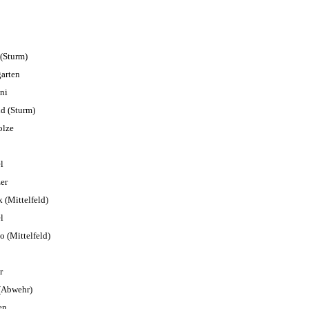
(Sturm)
arten
ni
ld
(Sturm)
olze
l
er
k
(Mittelfeld)
l
ko
(Mittelfeld)
r
(Abwehr)
en