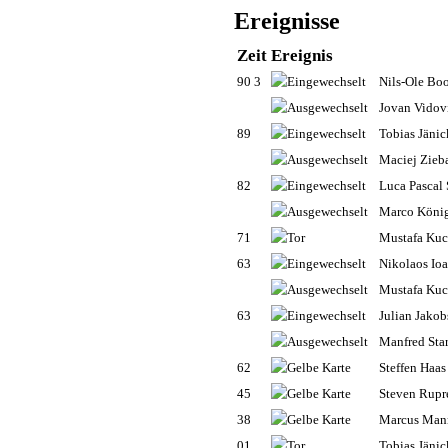
Ereignisse
Zeit
Ereignis
90 3
Nils-Ole Bo
Jovan Vidov
89
Tobias Jänic
Maciej Zieb
82
Luca Pascal
Marco Köni
71
Mustafa Ku
63
Nikolaos Ioa
Mustafa Ku
63
Julian Jakob
Manfred Sta
62
Steffen Haas
45
Steven Rupr
38
Marcus Man
01
Tobias Jänic