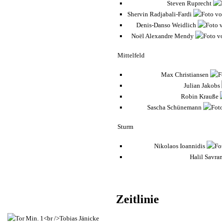
Steven Ruprecht
Shervin Radjabali-Fardi
Denis-Danso Weidlich
Noël Alexandre Mendy
Mittelfeld
Max Christiansen
Julian Jakobs
Robin Krauße
Sascha Schünemann
Sturm
Nikolaos Ioannidis
Halil Savra
Zeitlinie