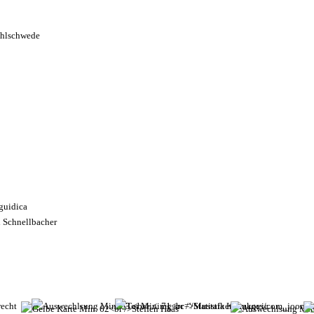
hlschwede
guidica
 Schnellbacher