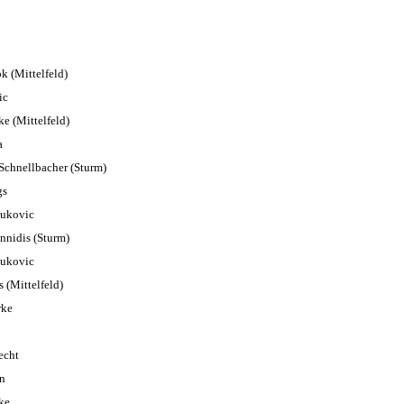
ok
(Mittelfeld)
ic
ke
(Mittelfeld)
a
 Schnellbacher
(Sturm)
gs
cukovic
nnidis
(Sturm)
cukovic
s
(Mittelfeld)
rke
echt
n
ke