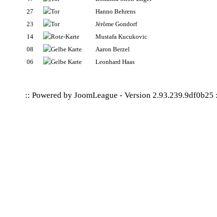
27
Hanno Behrens
23
Jérôme Gondorf
14
Mustafa Kucukovic
08
Aaron Berzel
06
Leonhard Haas
:: Powered by
JoomLeague
-
Version 2.93.239.9df0b25
: