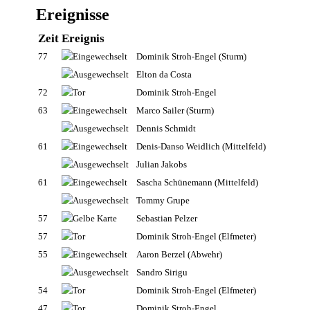
Ereignisse
Zeit
Ereignis
77
Dominik Stroh-Engel
(Sturm)
Elton da Costa
72
Dominik Stroh-Engel
63
Marco Sailer
(Sturm)
Dennis Schmidt
61
Denis-Danso Weidlich
(Mittelfeld)
Julian Jakobs
61
Sascha Schünemann
(Mittelfeld)
Tommy Grupe
57
Sebastian Pelzer
57
Dominik Stroh-Engel
(Elfmeter)
55
Aaron Berzel
(Abwehr)
Sandro Sirigu
54
Dominik Stroh-Engel
(Elfmeter)
47
Dominik Stroh-Engel