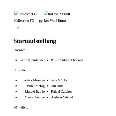
Hallescher FC
gg
Rot-Weiß Erfurt
1
2
Startaufstellung
Torwart
Pierre Kleinheider
Philipp Mickel Klewin
Abwehr
Patrick Mouaya
Jens Möckel
Daniel Ziebig
Juri Judt
Marcel Baude
Rafael Czichos
Marcel Franke
Andreas Wiegel
Mittelfeld