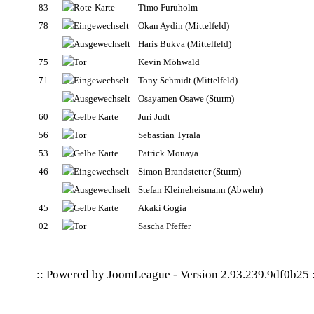
83
Timo Furuholm
78
Okan Aydin
(Mittelfeld)
Haris Bukva
(Mittelfeld)
75
Kevin Möhwald
71
Tony Schmidt
(Mittelfeld)
Osayamen Osawe
(Sturm)
60
Juri Judt
56
Sebastian Tyrala
53
Patrick Mouaya
46
Simon Brandstetter
(Sturm)
Stefan Kleineheismann
(Abwehr)
45
Akaki Gogia
02
Sascha Pfeffer
:: Powered by
JoomLeague
-
Version 2.93.239.9df0b25
: