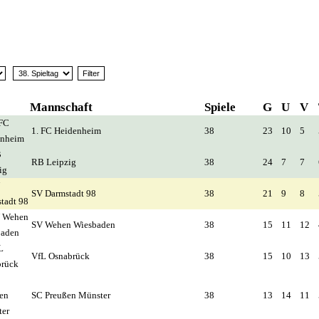
Mannschaft
Spiele
G
U
V
1. FC Heidenheim
38
23
10
5
RB Leipzig
38
24
7
7
SV Darmstadt 98
38
21
9
8
SV Wehen Wiesbaden
38
15
11
12
VfL Osnabrück
38
15
10
13
SC Preußen Münster
38
13
14
11