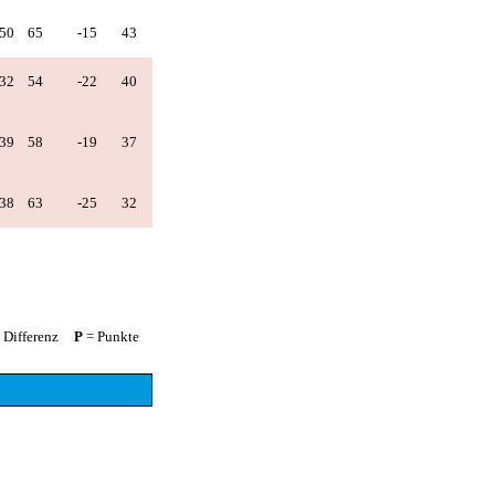
50
65
-15
43
32
54
-22
40
39
58
-19
37
38
63
-25
32
 Differenz
P
= Punkte