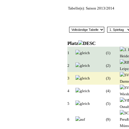
Tabelle(n): Saison 2013/2014
Platz
1
(1)
2
(2)
3
(3)
4
(4)
5
(5)
6
(9)