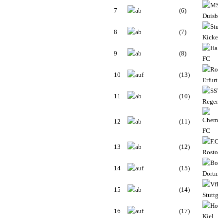
7
(6)
8
(7)
9
(8)
10
(13)
11
(10)
12
(11)
13
(12)
14
(15)
15
(14)
16
(17)