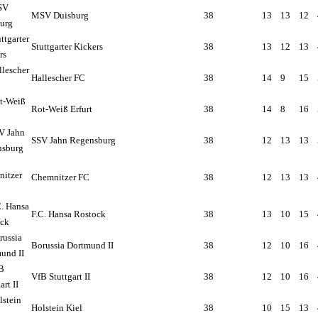
MSV Duisburg
38
13
13
12
Stuttgarter Kickers
38
13
12
13
Hallescher FC
38
14
9
15
Rot-Weiß Erfurt
38
14
8
16
SSV Jahn Regensburg
38
12
13
13
Chemnitzer FC
38
12
13
13
F.C. Hansa Rostock
38
13
10
15
Borussia Dortmund II
38
12
10
16
VfB Stuttgart II
38
12
10
16
Holstein Kiel
38
10
15
13