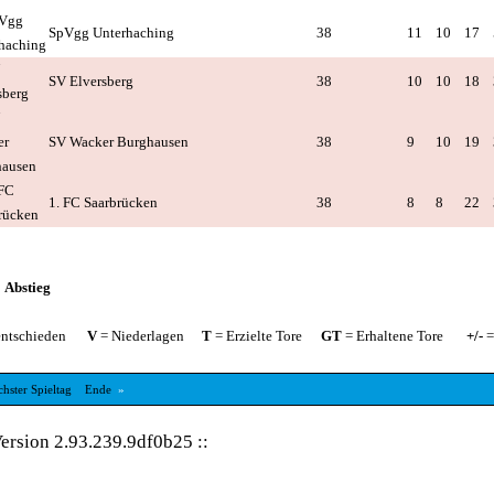
SpVgg Unterhaching
38
11
10
17
SV Elversberg
38
10
10
18
SV Wacker Burghausen
38
9
10
19
1. FC Saarbrücken
38
8
8
22
Abstieg
ntschieden
V
= Niederlagen
T
= Erzielte Tore
GT
= Erhaltene Tore
+/-
=
chster Spieltag
Ende
»
ersion 2.93.239.9df0b25
::