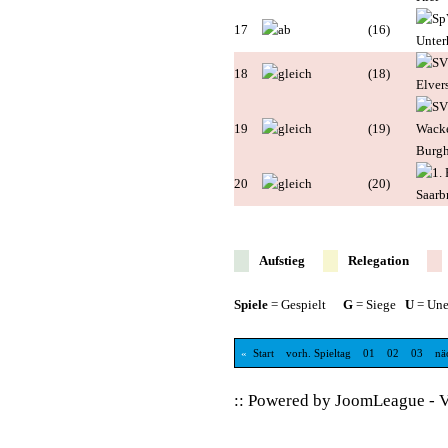
17
(16)
18
(18)
19
(19)
20
(20)
Aufstieg
Relegation
Spiele
= Gespielt
G
= Siege
U
= Une
«
Start
vorh. Spieltag
01
02
03
nä
:: Powered by
JoomLeague
-
V