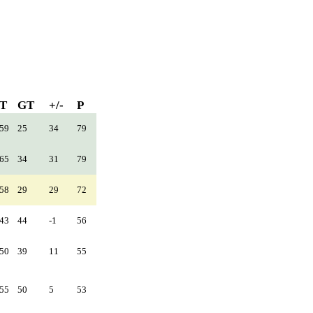
T
GT
+/-
P
59
25
34
79
65
34
31
79
58
29
29
72
43
44
-1
56
50
39
11
55
55
50
5
53