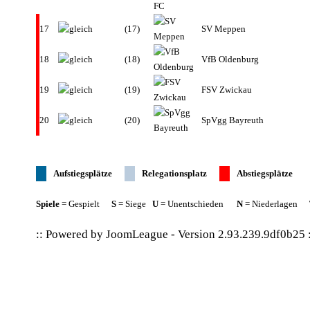
17
(17)
SV Meppen
18
(18)
VfB Oldenburg
19
(19)
FSV Zwickau
20
(20)
SpVgg Bayreuth
Aufstiegsplätze
Relegationsplatz
Abstiegsplätze
Spiele
= Gespielt
S
= Siege
U
= Unentschieden
N
= Niederlagen
:: Powered by
JoomLeague
-
Version 2.93.239.9df0b25
: