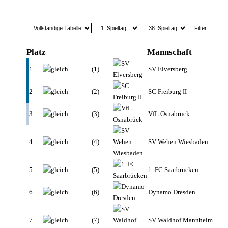
Platz
Mannschaft
1
(1)
SV Elversberg
2
(2)
SC Freiburg II
3
(3)
VfL Osnabrück
4
(4)
SV Wehen Wiesbaden
5
(5)
1. FC Saarbrücken
6
(6)
Dynamo Dresden
7
(7)
SV Waldhof Mannheim