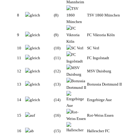
8
(8)
TSV 1860 München
9
(9)
FC Viktoria Köln
10
(10)
SC Verl
11
(11)
FC Ingolstadt
12
(12)
MSV Duisburg
13
(13)
Borussia Dortmund II
14
(14)
Erzgebirge Aue
15
(16)
Rot-Weiss Essen
16
(15)
Hallescher FC