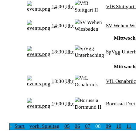
14:00 Uhr
VfB Stuttgart 
14:00 Uhr
SV Wehen Wi
Mittwoch,
18:30 Uhr
SpVgg Unter
Mittwoch,
18:30 Uhr
VfL Osnabrü
19:00 Uhr
Borussia Dor
«
Start
vorh. Spieltag
05
06
07
08
09
10
11