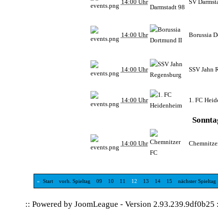
14:00 Uhr
SV Darmst
14:00 Uhr
Borussia D
14:00 Uhr
SSV Jahn 
14:00 Uhr
1. FC Hei
Sonnta
14:00 Uhr
Chemnitze
«
Start
vorh. Spieltag
09
10
11
12
13
14
15
nächster Spieltag
:: Powered by
JoomLeague
-
Version 2.93.239.9df0b25
: