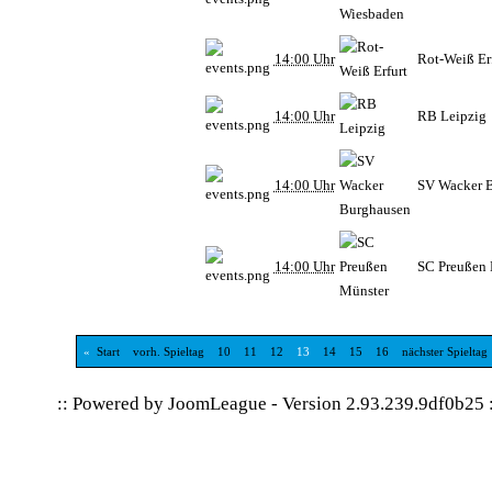
14:00 Uhr
Rot-Weiß Er
14:00 Uhr
RB Leipzig
14:00 Uhr
SV Wacker 
14:00 Uhr
SC Preußen 
«
Start
vorh. Spieltag
10
11
12
13
14
15
16
nächster Spieltag
:: Powered by
JoomLeague
-
Version 2.93.239.9df0b25
: