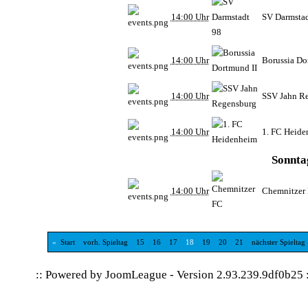
14:00 Uhr
SV Darmstad
14:00 Uhr
Borussia Do
14:00 Uhr
SSV Jahn R
14:00 Uhr
1. FC Heid
Sonnta
14:00 Uhr
Chemnitzer
«
Start
vorh. Spieltag
15
16
17
18
19
20
21
nächster Spieltag
:: Powered by
JoomLeague
-
Version 2.93.239.9df0b25
: