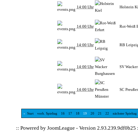
14:00 Uhr
Holstein K
14:00 Uhr
Rot-Weiß E
14:00 Uhr
RB Leipzi
14:00 Uhr
SV Wacker
14:00 Uhr
SC Preuße
«
Start
vorh. Spieltag
16
17
18
19
20
21
22
nächster Spieltag
:: Powered by
JoomLeague
-
Version 2.93.239.9df0b25
: