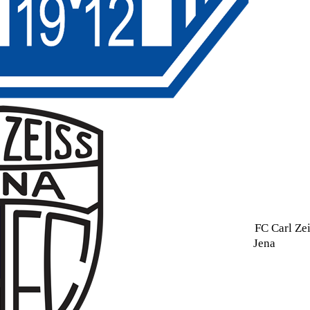
FC Carl Ze
Jena