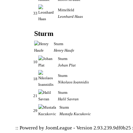
Mittelfeld
33
Leonhard Haas
Sturm
Sturm
Henry Haufe
Sturm
10
Johan Plat
Sturm
18
Nikolaos Ioannidis
Sturm
21
Halil Savran
Sturm
29
Mustafa Kucukovic
:: Powered by
JoomLeague
-
Version 2.93.239.9df0b25
: