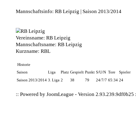
Mannschaftsinfo: RB Leipzig | Saison 2013/2014
Vereinsname:
RB Leipzig
Mannschaftsname:
RB Leipzig
Kurzname:
RBL
Historie
Saison
Liga
Platz
Gespielt
Punkt
S/U/N
Tore
Spieler
Saison 2013/2014
3. Liga
2
38
79
24/7/7
65:34
24
:: Powered by
JoomLeague
-
Version 2.93.239.9df0b25
: