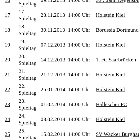
16
09.11.2013
14:00 Uhr
SSV Jahn Regensb
Spieltag
17.
17
23.11.2013
14:00 Uhr
Holstein Kiel
Spieltag
18.
18
30.11.2013
14:00 Uhr
Borussia Dortmund 
Spieltag
19.
19
07.12.2013
14:00 Uhr
Holstein Kiel
Spieltag
20.
20
14.12.2013
14:00 Uhr
1. FC Saarbrücken
Spieltag
21.
21
21.12.2013
14:00 Uhr
Holstein Kiel
Spieltag
22.
22
25.01.2014
14:00 Uhr
Holstein Kiel
Spieltag
23.
23
01.02.2014
14:00 Uhr
Hallescher FC
Spieltag
24.
24
08.02.2014
14:00 Uhr
Holstein Kiel
Spieltag
25.
25
15.02.2014
14:00 Uhr
SV Wacker Burgha
Spieltag