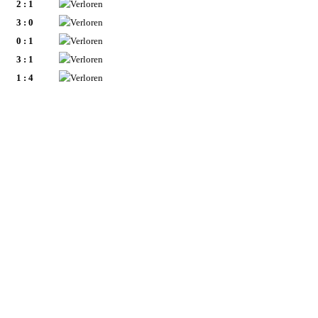
2 : 1
3 : 0
0 : 1
3 : 1
1 : 4