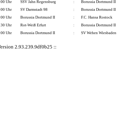
:00 Uhr
SSV Jahn Regensburg
:
Borussia Dortmund II
:00 Uhr
SV Darmstadt 98
:
Borussia Dortmund II
:00 Uhr
Borussia Dortmund II
:
F.C. Hansa Rostock
:30 Uhr
Rot-Weiß Erfurt
:
Borussia Dortmund II
:00 Uhr
Borussia Dortmund II
:
SV Wehen Wiesbaden
ersion 2.93.239.9df0b25
::