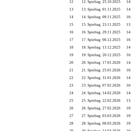
12
12. Spieltag
25.10.2025
14
13
13. Spieltag
01.11.2025
14
14
14. Spieltag
09.11.2025
16
15
15. Spieltag
23.11.2025
13
16
16. Spieltag
29.11.2025
14
17
17. Spieltag
06.12.2025
16
18
18. Spieltag
13.12.2025
14
19
19. Spieltag
20.12.2025
16
20
20. Spieltag
17.01.2026
14
21
21. Spieltag
25.01.2026
16
22
22. Spieltag
31.01.2026
14
23
23. Spieltag
07.02.2026
16
24
24. Spieltag
14.02.2026
14
25
25. Spieltag
22.02.2026
13
26
26. Spieltag
27.02.2026
19
27
27. Spieltag
03.03.2026
19
28
28. Spieltag
06.03.2026
19
29
29. Spieltag
14.03.2026
16