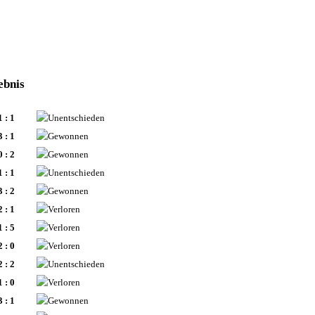
ebnis
1 : 1
3 : 1
0 : 2
1 : 1
3 : 2
2 : 1
1 : 5
2 : 0
2 : 2
1 : 0
3 : 1