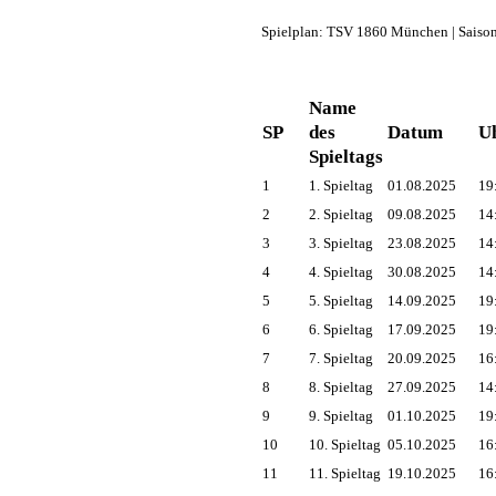
Spielplan: TSV 1860 München | Saiso
Name
SP
des
Datum
Uh
Spieltags
1
1. Spieltag
01.08.2025
19
2
2. Spieltag
09.08.2025
14
3
3. Spieltag
23.08.2025
14
4
4. Spieltag
30.08.2025
14
5
5. Spieltag
14.09.2025
19
6
6. Spieltag
17.09.2025
19
7
7. Spieltag
20.09.2025
16
8
8. Spieltag
27.09.2025
14
9
9. Spieltag
01.10.2025
19
10
10. Spieltag
05.10.2025
16
11
11. Spieltag
19.10.2025
16