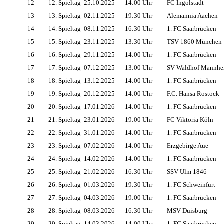
12
12. Spieltag
25.10.2025
14:00 Uhr
FC Ingolstadt
13
13. Spieltag
02.11.2025
19:30 Uhr
Alemannia Aachen
14
14. Spieltag
08.11.2025
16:30 Uhr
1. FC Saarbrücken
15
15. Spieltag
23.11.2025
13:30 Uhr
TSV 1860 München
16
16. Spieltag
29.11.2025
14:00 Uhr
1. FC Saarbrücken
17
17. Spieltag
07.12.2025
13:00 Uhr
SV Waldhof Mannhe
18
18. Spieltag
13.12.2025
14:00 Uhr
1. FC Saarbrücken
19
19. Spieltag
20.12.2025
14:00 Uhr
F.C. Hansa Rostock
20
20. Spieltag
17.01.2026
14:00 Uhr
1. FC Saarbrücken
21
21. Spieltag
23.01.2026
19:00 Uhr
FC Viktoria Köln
22
22. Spieltag
31.01.2026
14:00 Uhr
1. FC Saarbrücken
23
23. Spieltag
07.02.2026
14:00 Uhr
Erzgebirge Aue
24
24. Spieltag
14.02.2026
14:00 Uhr
1. FC Saarbrücken
25
25. Spieltag
21.02.2026
16:30 Uhr
SSV Ulm 1846
26
26. Spieltag
01.03.2026
19:30 Uhr
1. FC Schweinfurt
27
27. Spieltag
04.03.2026
19:00 Uhr
1. FC Saarbrücken
28
28. Spieltag
08.03.2026
16:30 Uhr
MSV Duisburg
29
29. Spieltag
14.03.2026
14:00 Uhr
1. FC Saarbrücken