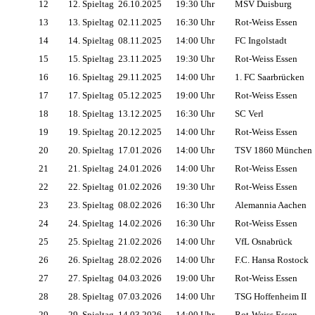
12
12. Spieltag
26.10.2025
19:30 Uhr
MSV Duisburg
13
13. Spieltag
02.11.2025
16:30 Uhr
Rot-Weiss Essen
14
14. Spieltag
08.11.2025
14:00 Uhr
FC Ingolstadt
15
15. Spieltag
23.11.2025
19:30 Uhr
Rot-Weiss Essen
16
16. Spieltag
29.11.2025
14:00 Uhr
1. FC Saarbrücken
17
17. Spieltag
05.12.2025
19:00 Uhr
Rot-Weiss Essen
18
18. Spieltag
13.12.2025
16:30 Uhr
SC Verl
19
19. Spieltag
20.12.2025
14:00 Uhr
Rot-Weiss Essen
20
20. Spieltag
17.01.2026
14:00 Uhr
TSV 1860 München
21
21. Spieltag
24.01.2026
14:00 Uhr
Rot-Weiss Essen
22
22. Spieltag
01.02.2026
19:30 Uhr
Rot-Weiss Essen
23
23. Spieltag
08.02.2026
16:30 Uhr
Alemannia Aachen
24
24. Spieltag
14.02.2026
16:30 Uhr
Rot-Weiss Essen
25
25. Spieltag
21.02.2026
14:00 Uhr
VfL Osnabrück
26
26. Spieltag
28.02.2026
14:00 Uhr
F.C. Hansa Rostock
27
27. Spieltag
04.03.2026
19:00 Uhr
Rot-Weiss Essen
28
28. Spieltag
07.03.2026
14:00 Uhr
TSG Hoffenheim II
29
29. Spieltag
14.03.2026
14:00 Uhr
Rot-Weiss Essen