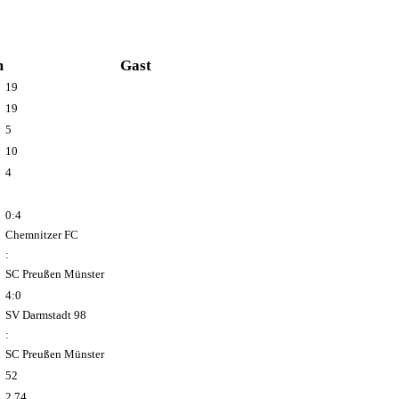
m
Gast
19
19
5
10
4
0:4
Chemnitzer FC
:
SC Preußen Münster
4:0
SV Darmstadt 98
:
SC Preußen Münster
52
2.74