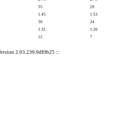
55
29
1.45
1.53
50
24
1.32
1.26
12
7
ersion 2.93.239.9df0b25
::