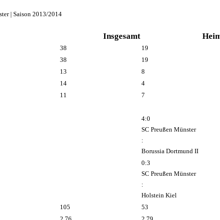
ter | Saison 2013/2014
Insgesamt
Hei
38
19
38
19
13
8
14
4
11
7
4:0
SC Preußen Münster
:
Borussia Dortmund II
0:3
SC Preußen Münster
:
Holstein Kiel
105
53
2.76
2.79