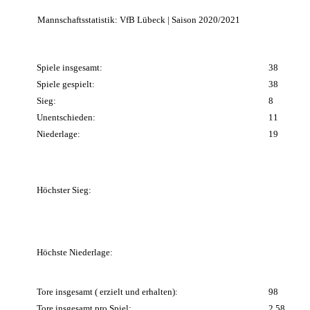
Mannschaftsstatistik: VfB Lübeck | Saison 2020/2021
Spiele insgesamt:
38
Spiele gespielt:
38
Sieg:
8
Unentschieden:
11
Niederlage:
19
Höchster Sieg:
Höchste Niederlage:
Tore insgesamt ( erzielt und erhalten):
98
Tore insgesamt pro Spiel:
2.58