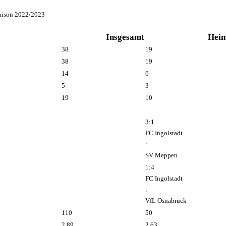
Saison 2022/2023
Insgesamt
Hei
38
19
38
19
14
6
5
3
19
10
3:1
FC Ingolstadt
:
SV Meppen
1:4
FC Ingolstadt
:
VfL Osnabrück
110
50
2.89
2.63