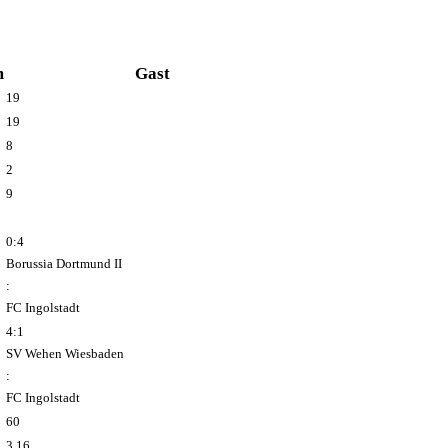
m
Gast
19
19
8
2
9
0:4
Borussia Dortmund II
:
FC Ingolstadt
4:1
SV Wehen Wiesbaden
:
FC Ingolstadt
60
3.16