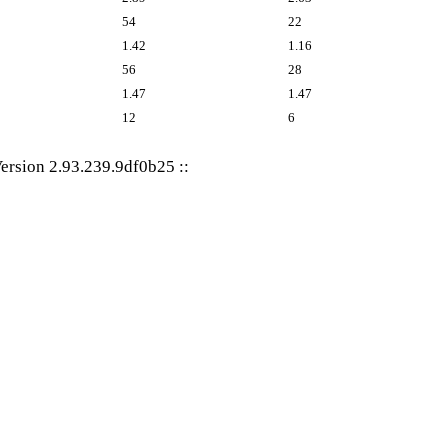
54
22
1.42
1.16
56
28
1.47
1.47
12
6
ersion 2.93.239.9df0b25
::