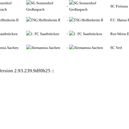
nnenhof
-
SC Fortuna
pach
ffenheim II
-
F.C. Hansa 
Saarbrücken
-
Rot-Weiss 
nnia Aachen
-
SC Verl
ersion 2.93.239.9df0b25
::