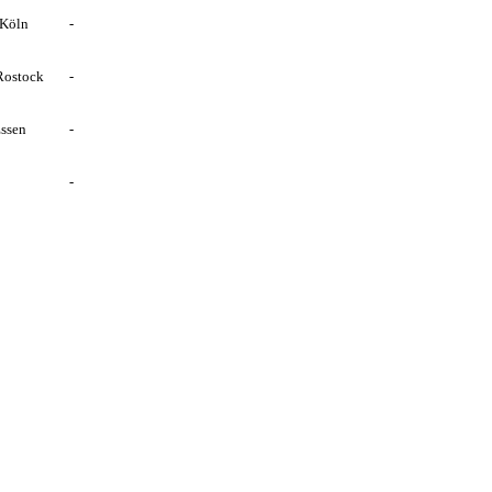
 Köln
-
Rostock
-
Essen
-
-