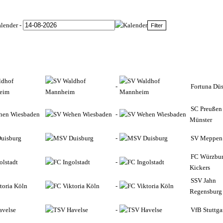
-
ldhof
-
Fortuna Düs
eim
SC Preußen
hen Wiesbaden
-
Münster
uisburg
-
SV Meppen
FC Würzbur
olstadt
-
Kickers
SSV Jahn
toria Köln
-
Regensburg
avelse
-
VfB Stuttgar