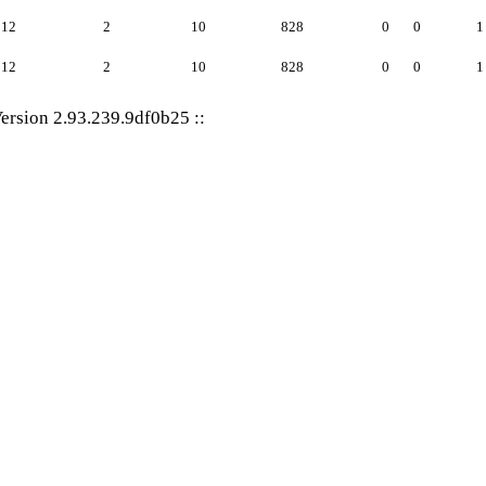
12
2
10
828
0
0
1
12
2
10
828
0
0
1
ersion 2.93.239.9df0b25
::