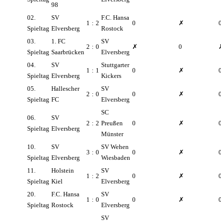
98
02.
SV
F.C. Hansa
1
:
2
0
✗
Spieltag
Elversberg
Rostock
03.
1. FC
SV
2
:
0
✗
0
Spieltag
Saarbrücken
Elversberg
04.
SV
Stuttgarter
1
:
1
0
✗
Spieltag
Elversberg
Kickers
05.
Hallescher
SV
2
:
0
0
✗
Spieltag
FC
Elversberg
SC
06.
SV
2
:
2
Preußen
0
✗
Spieltag
Elversberg
Münster
10.
SV
SV Wehen
3
:
0
0
✗
Spieltag
Elversberg
Wiesbaden
11.
Holstein
SV
1
:
2
0
✗
Spieltag
Kiel
Elversberg
20.
F.C. Hansa
SV
1
:
0
0
✗
Spieltag
Rostock
Elversberg
SV