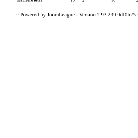
Karriere total
13
2
10
:: Powered by
JoomLeague
-
Version 2.93.239.9df0b25
: