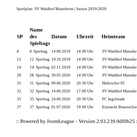
Spielplan: SV Waldhof Mannheim | Saison 2019/2020
Name
SP
des
Datum
Uhrzeit
Heimteam
Spieltags
8
8. Spieltag
14.09.2019
14:00 Uhr
SV Waldhof Mannhe
12
12. Spieltag
19.10.2019
14:00 Uhr
SV Waldhof Mannhe
14
14. Spieltag
02.11.2019
14:00 Uhr
SV Waldhof Mannhe
28
28. Spieltag
30.05.2020
14:00 Uhr
SV Waldhof Mannhe
31
31. Spieltag
09.06.2020
20:30 Uhr
Hallescher FC
32
32. Spieltag
14.06.2020
17:00 Uhr
SV Waldhof Mannhe
35
35. Spieltag
24.06.2020
20:30 Uhr
FC Ingolstadt
37
37. Spieltag
01.07.2020
19:00 Uhr
Eintracht Braunschw
:: Powered by
JoomLeague
-
Version 2.93.239.9df0b25
: