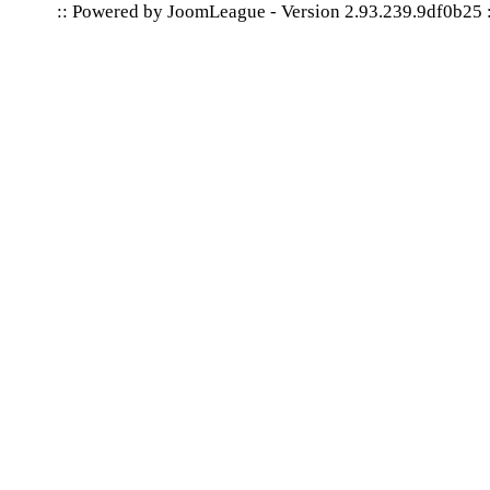
:: Powered by
JoomLeague
-
Version 2.93.239.9df0b25
: