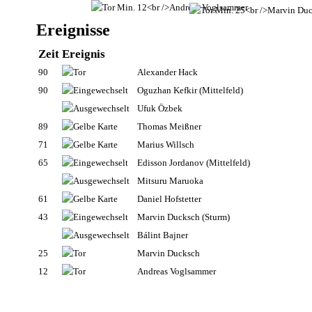
Ereignisse
Zeit
Ereignis
90
Alexander Hack
90
Oguzhan Kefkir
(Mittelfeld)
Ufuk Özbek
89
Thomas Meißner
71
Marius Willsch
65
Edisson Jordanov
(Mittelfeld)
Mitsuru Maruoka
61
Daniel Hofstetter
43
Marvin Ducksch
(Sturm)
Bálint Bajner
25
Marvin Ducksch
12
Andreas Voglsammer