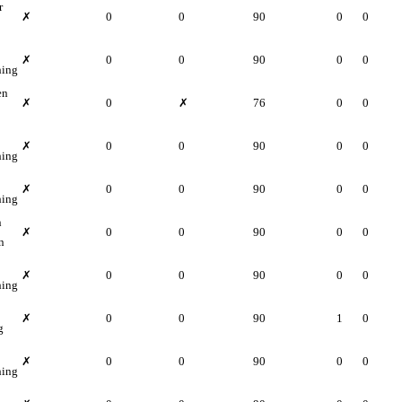
r
✗
0
0
90
0
0
✗
0
0
90
0
0
hing
en
✗
0
✗
76
0
0
✗
0
0
90
0
0
hing
✗
0
0
90
0
0
hing
n
✗
0
0
90
0
0
n
✗
0
0
90
0
0
hing
✗
0
0
90
1
0
g
✗
0
0
90
0
0
hing