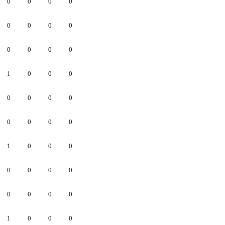
0
0
0
0
0
0
0
0
0
0
0
0
1
0
0
0
0
0
0
0
0
0
0
0
1
0
0
0
0
0
0
0
0
0
0
0
1
0
0
0