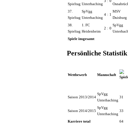
3
:
0
Spieltag
Unterhaching
Osnabrüc
37.
SpVgg
MSV
4
:
1
Spieltag
Unterhaching
Duisburg
38.
1. FC
SpVgg
2
:
0
Spieltag
Heidenheim
Unterhac
Spiele insgesamt
Persönliche Statistik
Wettbewerb
Mannschaft
SpVgg
Saison 2013/2014
31
Unterhaching
SpVgg
Saison 2014/2015
33
Unterhaching
Karriere total
64