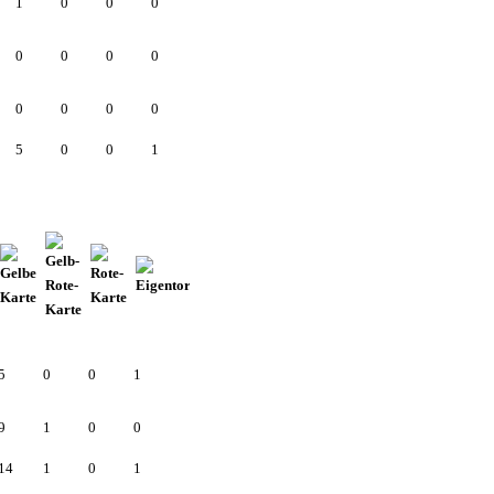
1
0
0
0
0
0
0
0
0
0
0
0
5
0
0
1
5
0
0
1
9
1
0
0
14
1
0
1