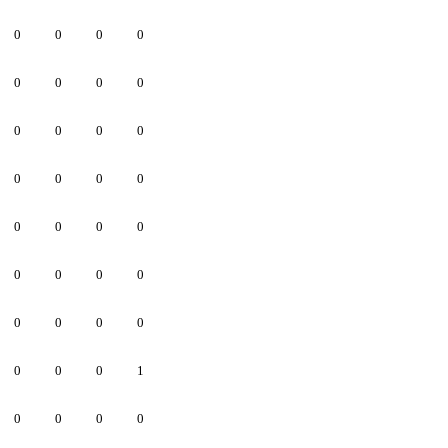
0
0
0
0
0
0
0
0
0
0
0
0
0
0
0
0
0
0
0
0
0
0
0
0
0
0
0
0
0
0
0
1
0
0
0
0