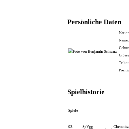
Persönliche Daten
Nation
Name:
Geburt
Grösse
Triko
Positi
Spielhistorie
Spiele
02.
SpVgg
Chemnitz