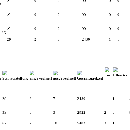
✗
0
0
90
0
0
k
✗
0
0
90
0
0
✗
0
0
90
0
0
hing
29
2
7
2480
1
1
29
2
7
2480
1
1
33
0
3
2922
2
0
62
2
10
5402
3
1