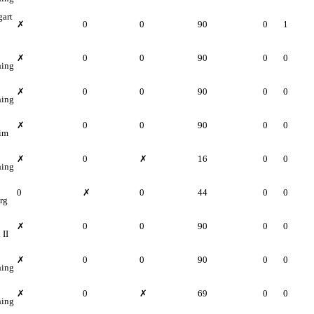
gart
✗
0
0
90
0
1
✗
0
0
90
0
0
hing
✗
0
0
90
0
0
hing
✗
0
0
90
0
0
im
✗
0
✗
16
0
0
hing
0
✗
0
44
0
0
rg
✗
0
0
90
0
0
II
✗
0
0
90
0
0
hing
✗
0
✗
69
0
0
hing