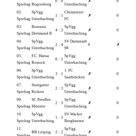
0
:
0
✗
0
Spieltag
Regensburg
Unterhaching
02.
SpVgg
Chemnitzer
1
:
1
✗
0
Spieltag
Unterhaching
FC
03.
Borussia
SpVgg
4
:
2
✗
0
Spieltag
Dortmund II
Unterhaching
04.
SpVgg
SV Darmstadt
2
:
4
0
✗
Spieltag
Unterhaching
98
05.
F.C. Hansa
SpVgg
0
:
1
✗
0
Spieltag
Rostock
Unterhaching
06.
SpVgg
1. FC
3
:
1
✗
0
Spieltag
Unterhaching
Saarbrücken
07.
Stuttgarter
SpVgg
2
:
3
✗
0
Spieltag
Kickers
Unterhaching
09.
SC Preußen
SpVgg
2
:
3
✗
0
Spieltag
Münster
Unterhaching
10.
SpVgg
SV Wacker
1
:
3
✗
0
Spieltag
Unterhaching
Burghausen
11.
SpVgg
RB Leipzig
2
:
2
✗
0
Spieltag
Unterhaching