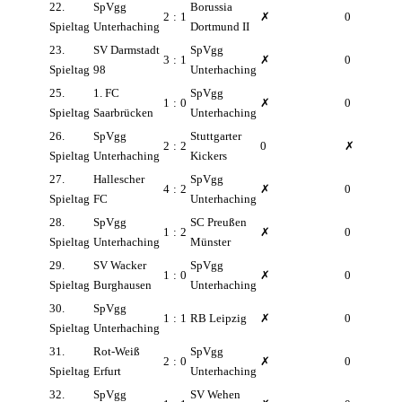
22.
SpVgg
Borussia
2
:
1
✗
0
Spieltag
Unterhaching
Dortmund II
23.
SV Darmstadt
SpVgg
3
:
1
✗
0
Spieltag
98
Unterhaching
25.
1. FC
SpVgg
1
:
0
✗
0
Spieltag
Saarbrücken
Unterhaching
26.
SpVgg
Stuttgarter
2
:
2
0
✗
Spieltag
Unterhaching
Kickers
27.
Hallescher
SpVgg
4
:
2
✗
0
Spieltag
FC
Unterhaching
28.
SpVgg
SC Preußen
1
:
2
✗
0
Spieltag
Unterhaching
Münster
29.
SV Wacker
SpVgg
1
:
0
✗
0
Spieltag
Burghausen
Unterhaching
30.
SpVgg
1
:
1
RB Leipzig
✗
0
Spieltag
Unterhaching
31.
Rot-Weiß
SpVgg
2
:
0
✗
0
Spieltag
Erfurt
Unterhaching
32.
SpVgg
SV Wehen