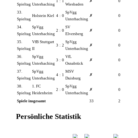
1
:
1
✗
0
Spieltag
Unterhaching
Wiesbaden
33.
SpVgg
Holstein Kiel
4
:
0
✗
0
Spieltag
Unterhaching
34.
SpVgg
SV
2
:
0
✗
0
Spieltag
Unterhaching
Elversberg
35.
VfB Stuttgart
SpVgg
3
:
2
✗
0
Spieltag
II
Unterhaching
36.
SpVgg
VfL
3
:
0
✗
0
Spieltag
Unterhaching
Osnabrück
37.
SpVgg
MSV
4
:
1
✗
0
Spieltag
Unterhaching
Duisburg
38.
1. FC
SpVgg
2
:
0
✗
0
Spieltag
Heidenheim
Unterhaching
Spiele insgesamt
33
2
Persönliche Statistik