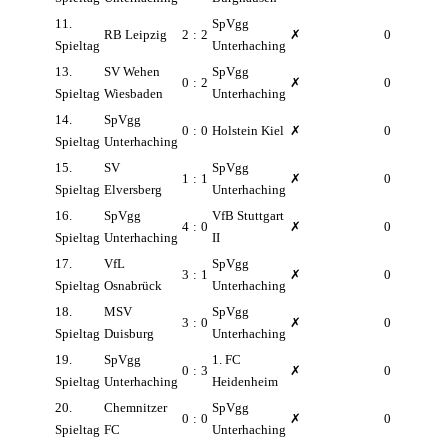
11.
SpVgg
RB Leipzig
2
:
2
✗
0
Spieltag
Unterhaching
13.
SV Wehen
SpVgg
0
:
2
✗
0
Spieltag
Wiesbaden
Unterhaching
14.
SpVgg
0
:
0
Holstein Kiel
✗
0
Spieltag
Unterhaching
15.
SV
SpVgg
1
:
1
✗
0
Spieltag
Elversberg
Unterhaching
16.
SpVgg
VfB Stuttgart
4
:
0
✗
0
Spieltag
Unterhaching
II
17.
VfL
SpVgg
3
:
1
✗
0
Spieltag
Osnabrück
Unterhaching
18.
MSV
SpVgg
3
:
0
✗
0
Spieltag
Duisburg
Unterhaching
19.
SpVgg
1. FC
0
:
3
✗
0
Spieltag
Unterhaching
Heidenheim
20.
Chemnitzer
SpVgg
0
:
0
✗
0
Spieltag
FC
Unterhaching