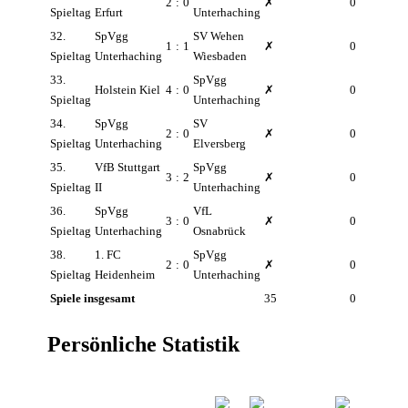
2
:
0
✗
0
Spieltag
Erfurt
Unterhaching
32.
SpVgg
SV Wehen
1
:
1
✗
0
Spieltag
Unterhaching
Wiesbaden
33.
SpVgg
Holstein Kiel
4
:
0
✗
0
Spieltag
Unterhaching
34.
SpVgg
SV
2
:
0
✗
0
Spieltag
Unterhaching
Elversberg
35.
VfB Stuttgart
SpVgg
3
:
2
✗
0
Spieltag
II
Unterhaching
36.
SpVgg
VfL
3
:
0
✗
0
Spieltag
Unterhaching
Osnabrück
38.
1. FC
SpVgg
2
:
0
✗
0
Spieltag
Heidenheim
Unterhaching
Spiele insgesamt
35
0
Persönliche Statistik