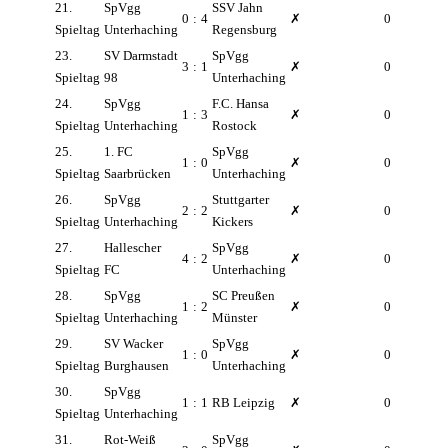
21.
SpVgg
SSV Jahn
0
:
4
✗
0
Spieltag
Unterhaching
Regensburg
23.
SV Darmstadt
SpVgg
3
:
1
✗
0
Spieltag
98
Unterhaching
24.
SpVgg
F.C. Hansa
1
:
3
✗
0
Spieltag
Unterhaching
Rostock
25.
1. FC
SpVgg
1
:
0
✗
0
Spieltag
Saarbrücken
Unterhaching
26.
SpVgg
Stuttgarter
2
:
2
✗
0
Spieltag
Unterhaching
Kickers
27.
Hallescher
SpVgg
4
:
2
✗
0
Spieltag
FC
Unterhaching
28.
SpVgg
SC Preußen
1
:
2
✗
0
Spieltag
Unterhaching
Münster
29.
SV Wacker
SpVgg
1
:
0
✗
0
Spieltag
Burghausen
Unterhaching
30.
SpVgg
1
:
1
RB Leipzig
✗
0
Spieltag
Unterhaching
31.
Rot-Weiß
SpVgg