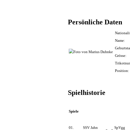
Persönliche Daten
Nationali
Name:
Geburtsta
Grösse:
Trikotnu
Position:
Spielhistorie
Spiele
01.
SSV Jahn
SpVgg