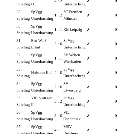
4
:
2
✗
0
Spieltag
FC
Unterhaching
28.
SpVgg
SC Preußen
1
:
2
✗
0
Spieltag
Unterhaching
Münster
30.
SpVgg
1
:
1
RB Leipzig
✗
0
Spieltag
Unterhaching
31.
Rot-Weiß
SpVgg
2
:
0
✗
0
Spieltag
Erfurt
Unterhaching
32.
SpVgg
SV Wehen
1
:
1
✗
0
Spieltag
Unterhaching
Wiesbaden
33.
SpVgg
Holstein Kiel
4
:
0
✗
0
Spieltag
Unterhaching
34.
SpVgg
SV
2
:
0
✗
0
Spieltag
Unterhaching
Elversberg
35.
VfB Stuttgart
SpVgg
3
:
2
✗
0
Spieltag
II
Unterhaching
36.
SpVgg
VfL
3
:
0
✗
0
Spieltag
Unterhaching
Osnabrück
37.
SpVgg
MSV
4
:
1
✗
0
Spieltag
Unterhaching
Duisburg