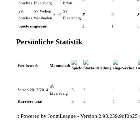
Spieltag
Elversberg
Erfurt
29.
SV Wehen
SV
3
:
0
✗
0
Spieltag
Wiesbaden
Elversberg
Spiele insgesamt
2
1
1
Persönliche Statistik
Wettbewerb
Mannschaft
SV
Saison 2013/2014
3
2
1
Elversberg
Karriere total
3
2
1
:: Powered by
JoomLeague
-
Version 2.93.239.9df0b25
: