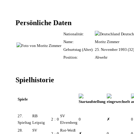
Persönliche Daten
Nationalität:
Deutsch
Name:
Moritz Zimmer
Geburtstag (Alter):
25. November 1993 (32
Position:
Abwehr
Spielhistorie
Spiele
27.
RB
SV
2
:
0
0
✗
0
Spieltag
Leipzig
Elversberg
28.
SV
Rot-Weiß
2
:
0
✗
0
0