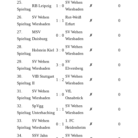
25.
SV Wehen
RB Leipzig
1
:
0
✗
0
Spieltag
Wiesbaden
26.
SV Wehen
Rot-Weiß
1
:
1
✗
0
Spieltag
Wiesbaden
Erfurt
27.
MSV
SV Wehen
0
:
0
✗
0
Spieltag
Duisburg
Wiesbaden
28.
SV Wehen
Holstein Kiel
3
:
0
✗
0
Spieltag
Wiesbaden
29.
SV Wehen
SV
3
:
0
✗
0
Spieltag
Wiesbaden
Elversberg
30.
VfB Stuttgart
SV Wehen
1
:
2
✗
0
Spieltag
II
Wiesbaden
31.
SV Wehen
VfL
1
:
0
✗
0
Spieltag
Wiesbaden
Osnabrück
32.
SpVgg
SV Wehen
1
:
1
✗
0
Spieltag
Unterhaching
Wiesbaden
33.
SV Wehen
1. FC
0
:
1
✗
0
Spieltag
Wiesbaden
Heidenheim
34.
SSV Jahn
SV Wehen