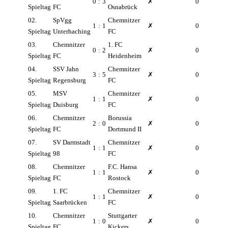
0
:
3
✗
0
Spieltag
FC
Osnabrück
02.
SpVgg
Chemnitzer
1
:
1
✗
0
Spieltag
Unterhaching
FC
03.
Chemnitzer
1. FC
0
:
2
✗
0
Spieltag
FC
Heidenheim
04.
SSV Jahn
Chemnitzer
3
:
5
✗
0
Spieltag
Regensburg
FC
05.
MSV
Chemnitzer
1
:
1
✗
0
Spieltag
Duisburg
FC
06.
Chemnitzer
Borussia
2
:
0
✗
0
Spieltag
FC
Dortmund II
07.
SV Darmstadt
Chemnitzer
1
:
1
✗
0
Spieltag
98
FC
08.
Chemnitzer
F.C. Hansa
1
:
1
✗
0
Spieltag
FC
Rostock
09.
1. FC
Chemnitzer
1
:
1
✗
0
Spieltag
Saarbrücken
FC
10.
Chemnitzer
Stuttgarter
1
:
0
✗
0
Spieltag
FC
Kickers