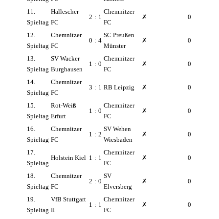
11.
Hallescher
Chemnitzer
2
:
1
✗
0
Spieltag
FC
FC
12.
Chemnitzer
SC Preußen
0
:
4
✗
0
Spieltag
FC
Münster
13.
SV Wacker
Chemnitzer
1
:
0
✗
0
Spieltag
Burghausen
FC
14.
Chemnitzer
3
:
1
RB Leipzig
✗
0
Spieltag
FC
15.
Rot-Weiß
Chemnitzer
1
:
0
✗
0
Spieltag
Erfurt
FC
16.
Chemnitzer
SV Wehen
1
:
2
✗
0
Spieltag
FC
Wiesbaden
17.
Chemnitzer
Holstein Kiel
1
:
1
✗
0
Spieltag
FC
18.
Chemnitzer
SV
2
:
0
✗
0
Spieltag
FC
Elversberg
19.
VfB Stuttgart
Chemnitzer
1
:
1
✗
0
Spieltag
II
FC