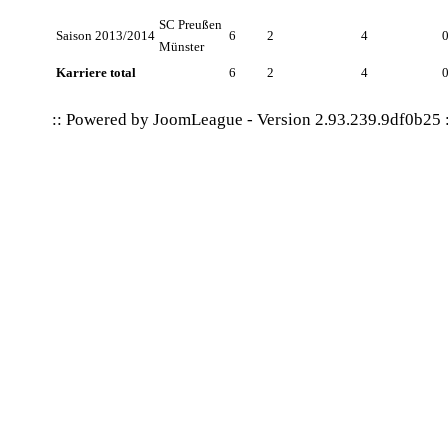
SC Preußen
Saison 2013/2014
6
2
4
Münster
Karriere total
6
2
4
:: Powered by
JoomLeague
-
Version 2.93.239.9df0b25
: