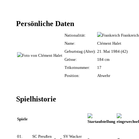
Persönliche Daten
Nationalität:
Frankreich
Name:
Clément Halet
Geburtstag (Alter):
21. Mai 1984 (42)
Grösse:
184 cm
Trikotnummer:
17
Position:
Abwehr
Spielhistorie
Spiele
01.
SC Preußen
SV Wacker