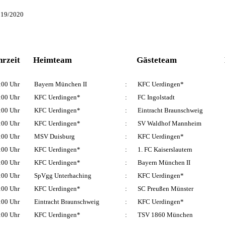
019/2020
rzeit
Heimteam
Gästeteam
:00 Uhr
Bayern München II
:
KFC Uerdingen*
:00 Uhr
KFC Uerdingen*
:
FC Ingolstadt
:00 Uhr
KFC Uerdingen*
:
Eintracht Braunschweig
:00 Uhr
KFC Uerdingen*
:
SV Waldhof Mannheim
:00 Uhr
MSV Duisburg
:
KFC Uerdingen*
:00 Uhr
KFC Uerdingen*
:
1. FC Kaiserslautern
:00 Uhr
KFC Uerdingen*
:
Bayern München II
:00 Uhr
SpVgg Unterhaching
:
KFC Uerdingen*
:00 Uhr
KFC Uerdingen*
:
SC Preußen Münster
:00 Uhr
Eintracht Braunschweig
:
KFC Uerdingen*
:00 Uhr
KFC Uerdingen*
:
TSV 1860 München