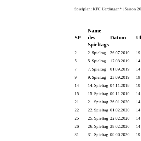
Spielplan: KFC Uerdingen* | Saison 2
Name
SP
des
Datum
Uh
Spieltags
2
2. Spieltag
26.07.2019
19
5
5. Spieltag
17.08.2019
14
7
7. Spieltag
01.09.2019
14
9
9. Spieltag
23.09.2019
19
14
14. Spieltag
04.11.2019
19
15
15. Spieltag
09.11.2019
14
21
21. Spieltag
26.01.2020
14
22
22. Spieltag
01.02.2020
14
25
25. Spieltag
22.02.2020
14
26
26. Spieltag
29.02.2020
14
31
31. Spieltag
09.06.2020
19