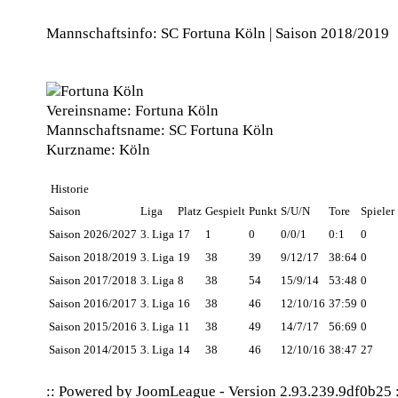
Mannschaftsinfo: SC Fortuna Köln | Saison 2018/2019
Vereinsname:
Fortuna Köln
Mannschaftsname:
SC Fortuna Köln
Kurzname:
Köln
Historie
Saison
Liga
Platz
Gespielt
Punkt
S/U/N
Tore
Spieler
Saison 2026/2027
3. Liga
17
1
0
0/0/1
0:1
0
Saison 2018/2019
3. Liga
19
38
39
9/12/17
38:64
0
Saison 2017/2018
3. Liga
8
38
54
15/9/14
53:48
0
Saison 2016/2017
3. Liga
16
38
46
12/10/16
37:59
0
Saison 2015/2016
3. Liga
11
38
49
14/7/17
56:69
0
Saison 2014/2015
3. Liga
14
38
46
12/10/16
38:47
27
:: Powered by
JoomLeague
-
Version 2.93.239.9df0b25
: