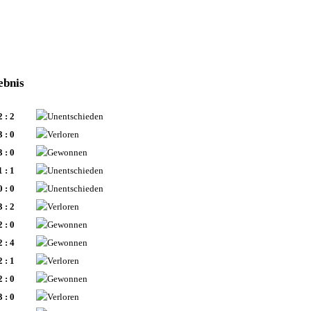
ebnis
2 : 2
3 : 0
3 : 0
1 : 1
0 : 0
3 : 2
2 : 0
2 : 4
2 : 1
2 : 0
3 : 0