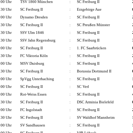
:00 Uhr
TSV 1860 München
:
SC Freiburg II
:30 Uhr
SC Freiburg II
:
Erzgebirge Aue
:00 Uhr
Dynamo Dresden
:
SC Freiburg II
:30 Uhr
SC Freiburg II
:
SC Preußen Münster
:30 Uhr
SSV Ulm 1846
:
SC Freiburg II
:30 Uhr
SSV Jahn Regensburg
:
SC Freiburg II
:00 Uhr
SC Freiburg II
:
1. FC Saarbrücken
:30 Uhr
FC Viktoria Köln
:
SC Freiburg II
:00 Uhr
MSV Duisburg
:
SC Freiburg II
:30 Uhr
SC Freiburg II
:
Borussia Dortmund II
:00 Uhr
SpVgg Unterhaching
:
SC Freiburg II
:00 Uhr
SC Freiburg II
:
SC Verl
:00 Uhr
Rot-Weiss Essen
:
SC Freiburg II
:30 Uhr
SC Freiburg II
:
DSC Arminia Bielefeld
:00 Uhr
FC Ingolstadt
:
SC Freiburg II
:30 Uhr
SC Freiburg II
:
SV Waldhof Mannheim
:00 Uhr
SV Sandhausen
:
SC Freiburg II
:00 Uhr
SC Freiburg II
:
VfB Lübeck