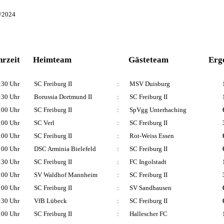
3/2024
rzeit
Heimteam
Gästeteam
Erg
:30 Uhr
SC Freiburg II
:
MSV Duisburg
:30 Uhr
Borussia Dortmund II
:
SC Freiburg II
:00 Uhr
SC Freiburg II
:
SpVgg Unterhaching
:00 Uhr
SC Verl
:
SC Freiburg II
:00 Uhr
SC Freiburg II
:
Rot-Weiss Essen
:00 Uhr
DSC Arminia Bielefeld
:
SC Freiburg II
:30 Uhr
SC Freiburg II
:
FC Ingolstadt
:00 Uhr
SV Waldhof Mannheim
:
SC Freiburg II
:00 Uhr
SC Freiburg II
:
SV Sandhausen
:30 Uhr
VfB Lübeck
:
SC Freiburg II
:00 Uhr
SC Freiburg II
:
Hallescher FC