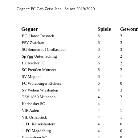
Gegner: FC Carl Zeiss Jena | Saison 2019/2020
Gegner
Spiele
Gewonn
F.C. Hansa Rostock
6
3
FSV Zwickau
6
3
SG Sonnenhof Großaspach
6
3
SpVgg Unterhaching
6
2
Hallescher FC
6
2
SC Preußen Münster
6
2
SV Meppen
6
1
FC Würzburger Kickers
6
0
SV Wehen Wiesbaden
4
3
TSV 1860 München
4
2
Karlsruher SC
4
1
VfR Aalen
4
1
VfL Osnabrück
4
1
1. FC Kaiserslautern
4
0
1. FC Magdeburg
4
0
Chemnitzer FC
4
0