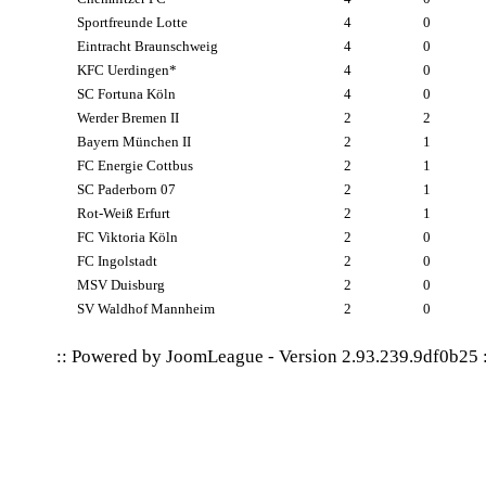
Sportfreunde Lotte
4
0
Eintracht Braunschweig
4
0
KFC Uerdingen*
4
0
SC Fortuna Köln
4
0
Werder Bremen II
2
2
Bayern München II
2
1
FC Energie Cottbus
2
1
SC Paderborn 07
2
1
Rot-Weiß Erfurt
2
1
FC Viktoria Köln
2
0
FC Ingolstadt
2
0
MSV Duisburg
2
0
SV Waldhof Mannheim
2
0
:: Powered by
JoomLeague
-
Version 2.93.239.9df0b25
: