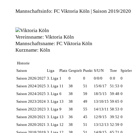
Mannschaftsinfo: FC Viktoria Köln | Saison 2019/2020
Vereinsname:
Viktoria Köln
Mannschaftsname:
FC Viktoria Köln
Kurzname:
Köln
Historie
Saison
Liga
Platz
Gespielt
Punkt
S/U/N
Tore
Spieler
Saison 2026/2027
3. Liga
1
0
0
0/0/0
0:0
0
Saison 2024/2025
3. Liga
11
38
51
15/6/17
51:53
0
Saison 2024/2025
3. Liga
6
38
59
18/5/15
59:48
0
Saison 2023/2024
3. Liga
13
38
49
13/10/15
59:65
0
Saison 2022/2023
3. Liga
9
38
55
14/13/11
58:53
0
Saison 2020/2021
3. Liga
13
36
45
12/9/15
39:52
0
Saison 2020/2021
3. Liga
12
38
51
13/12/13
52:59
0
Saison 2018/2019
3. Liga
12
38
51
14/9/15
65:71
0