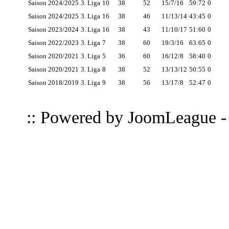
Saison 2024/2025
3. Liga
10
38
52
15/7/16
59:72
0
Saison 2024/2025
3. Liga
16
38
46
11/13/14
43:45
0
Saison 2023/2024
3. Liga
16
38
43
11/10/17
51:60
0
Saison 2022/2023
3. Liga
7
38
60
19/3/16
63:65
0
Saison 2020/2021
3. Liga
5
36
60
16/12/8
58:40
0
Saison 2020/2021
3. Liga
8
38
52
13/13/12
50:55
0
Saison 2018/2019
3. Liga
9
38
56
13/17/8
52:47
0
:: Powered by
JoomLeague